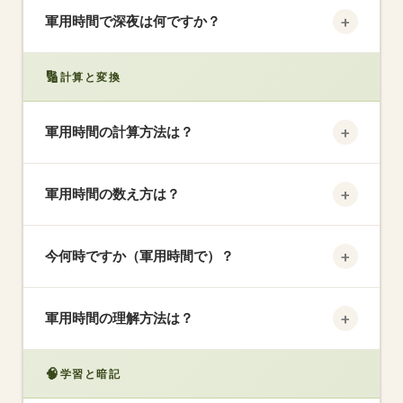
9:47 PM
1200
— 「トゥウェルブハンドレッドアワーズ」と
→
軍用時間
+
軍用時間で深夜は何ですか？
発音。
0000
（一日の始まり）または
2400
（一日の終わ
🔢
計算と変換
り）。どちらも許容されます。
+
軍用時間の計算方法は？
AM → 軍用：
4桁で同じ時間を保持。
例：
7:15 AM
+
軍用時間の数え方は？
→ 0715。
PM → 軍用：
時間に12を加算。
例：
3:15
PM → 1515。
例外：
12 PMは1200のまま。
時間は00から23まで、分は00から59まで連続して
+
今何時ですか（軍用時間で）？
数えます。標準時間と異なり、12でリセットされま
せん。
現在の標準時間を確認してください。PM（12 PM
+
軍用時間の理解方法は？
を除く）であれば、時間に12を加算して4桁でフォ
ーマット。
例：
2:45 PMなら
1445
。
1からリスタートする代わりに0から23まで進む時計
🧠
学習と暗記
を想像してください。午前は00〜11；午後/夜は12〜