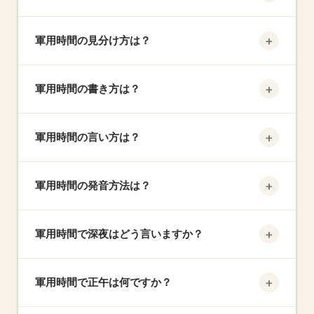
1448
2:48 PM
→
最初の2桁を時間、最後の2桁を分として読みます。
軍用時間
+
軍用時間の見分け方は？
例：
1430は「14時間30分」で、午後2時30分です。
4桁の数字を見てください。1200未満なら午前。
+
2021
軍用時間の書き方は？
1200以上なら最初の2桁から12を引いて標準PM時間
8:21 PM
→
を得ます（1200自体は正午）。
軍用時間
コロンなしで4桁を書きます。
フォーマット：
+
軍用時間の言い方は？
HHMM（例：0900、1730、2300）。時間0〜9は
先頭ゼロが必要。
1642
4:42 PM
→
正時：
「ハンドレッドアワーズ」と言います（例：
軍用時間
+
軍用時間の発音方法は？
1400 = 「フォーティーンハンドレッドアワー
ズ」）。
分付き：
数字をグループ化（例：1430 =
各桁または時間/分グループを明確に発音します。
「フォーティーンサーティ」）。
+
軍用時間で深夜はどう言いますか？
1722
0800は「ゼロエイトハンドレッド」。1545は「フ
5:22 PM
→
ィフティーンフォーティーファイブ」。
軍用時間
一日の始まり：
0000 — 「ゼロハンドレッドアワー
+
軍用時間で正午は何ですか？
ズ」。
一日の終わり：
2400 — 「トゥウェンティフ
ォーハンドレッドアワーズ」。
2147