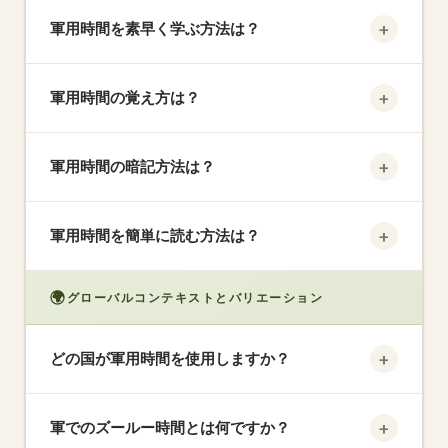
23。
+
軍用時間を素早く学ぶ方法は？
主要ポイントを暗記：1200（正午）、1300（午後1
+
軍用時間の覚え方は？
時）、1800（午後6時）、2000（午後8時）。PM
時間には「+12」。
「PMなら12を加算」のルールを使用。自然になる
+
軍用時間の暗記方法は？
まで変換を声に出して繰り返す。
一般的な時間（0800、1700、2300など）のフラッ
+
軍用時間を簡単に読む方法は？
シュカードを作成して自分でテスト。スマートフォ
ンを24時間形式に設定。
AM/PMの切り替えを無視して数字だけ見ます。
🌍
グローバルコンテキストとバリエーション
1200を超えていれば午後または夜——標準時間を得
るには12を引く。
+
どの国が軍用時間を使用しますか？
英国、オーストラリア、ヨーロッパのほとんど、ア
+
軍でのズールー時間とは何ですか？
ジア、南アメリカを含むほぼすべての国が公式に24