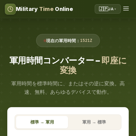
Military
Time
Online
🇯🇵
JA
▼
1521Z
現在の軍用時間：
軍用時間コンバーター –
即座に
変換
軍用時間を標準時間に、またはその逆に変換。高
速、無料、あらゆるデバイスで動作。
標準 → 軍用
軍用 → 標準