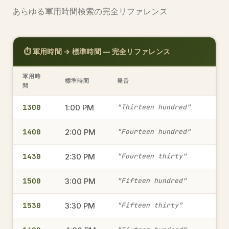
2000
8:00 PM
→
あらゆる軍用時間検索の完全リファレンス
軍用時間
⏱️ 軍用時間 → 標準時間 — 完全リファレンス
0000
12:00 AM
→
軍用時間
軍用時
標準時間
発音
間
1300
1:00 PM
"Thirteen hundred"
1915
7:15 PM
→
軍用時間
1400
2:00 PM
"Fourteen hundred"
1430
2:30 PM
"Fourteen thirty"
1815
6:15 PM
→
軍用時間
1500
3:00 PM
"Fifteen hundred"
1530
3:30 PM
"Fifteen thirty"
1945
7:45 PM
→