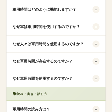
軍用時間は24時間制（0000〜2359）を使用する時
+
軍用時間はどのように機能しますか？
間測定方法で、12時間AM/PMシステムの代わりに
1356
1:56 PM
→
使われます。朝と夜の曖昧さを排除します。
一日は深夜（0000）に始まり2359に終わります。
軍用時間
+
なぜ軍は軍用時間を使用するのですか？
時間00〜11は深夜から11:59 AMを表します。時間
12〜23は正午から11:59 PMを表しま
スケジューリング、物流、作戦において8:00 AMと
1433
す。"AM"や"PM"は使用しません。
2:33 PM
→
+
なぜ人々は軍用時間を使用するのですか？
8:00 PMを混同することが重大な結果をもたらす可
軍用時間
能性があるため、混乱やエラーを防ぐため。
正確で明確なため、世界中の航空、医療、緊急サー
+
なぜ軍用時間が存在するのですか？
ビス、輸送で標準となっています。
17.30
5:30 PM
→
「朝」や「夜」を指定することなく、異なるタイム
軍用時間
+
なぜ軍用時間を使用するのですか？
ゾーンや部隊間のコミュニケーションを合理化する
ために生まれました。
計算を簡素化し（12の加算/減算不要）、プロの環境
1937
🗣️
7:37 PM
読み・書き・話し方
→
でのコミュニケーションミスのリスクを減らしま
軍用時間
す。
+
軍用時間の読み方は？