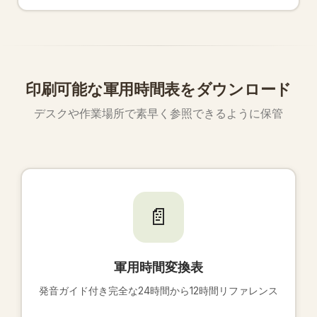
時間制を使用しています。米国とカナダは文化的に
ズールー時間
は協定世界時（UTC）の別名です。異
主に12時間制を使用しますが、軍事、医療、技術分
なるタイムゾーン間で作戦を同期するために軍と航
野では24時間制を使用します。
空が世界中で使用する標準時間です。「Z」はゼロ
子午線を意味します。
印刷可能な軍用時間表をダウンロード
デスクや作業場所で素早く参照できるように保管
📄
軍用時間変換表
発音ガイド付き完全な24時間から12時間リファレンス