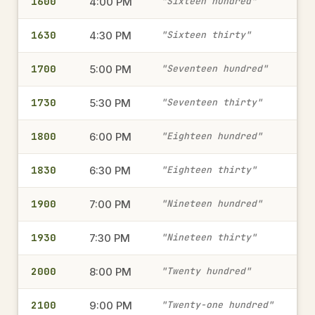
1600
4:00 PM
"Sixteen hundred"
軍用時間
1630
4:30 PM
"Sixteen thirty"
1415
2:15 PM
→
1700
5:00 PM
"Seventeen hundred"
軍用時間
1730
5:30 PM
"Seventeen thirty"
1515
3:15 PM
→
1800
6:00 PM
"Eighteen hundred"
軍用時間
1830
6:30 PM
"Eighteen thirty"
1315
1900
7:00 PM
"Nineteen hundred"
1:15 PM
→
軍用時間
1930
7:30 PM
"Nineteen thirty"
2000
8:00 PM
"Twenty hundred"
2345
11:45 PM
→
軍用時間
2100
9:00 PM
"Twenty-one hundred"