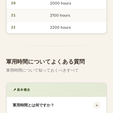
20
2000 hours
軍用時間
21
2100 hours
1648
4:48 PM
→
22
2200 hours
軍用時間
1944
7:44 PM
→
軍用時間
軍用時間についてよくある質問
軍用時間について知っておくべきすべて
1522
3:22 PM
→
軍用時間
📌
基本概念
1546
3:46 PM
→
+
軍用時間とは何ですか？
軍用時間